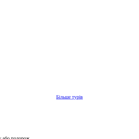
Більше турів
у або подорож.