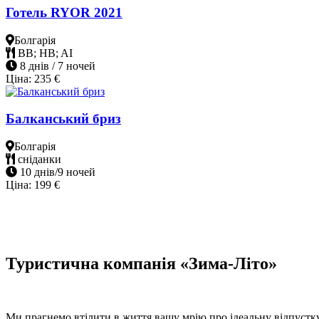
Готель RYOR 2021
Болгарія
BB; HB; AI
8 днів / 7 ночей
Ціна:
235
€
Балканський бриз
Болгарія
сніданки
10 днів/9 ночей
Ціна:
199
€
Туристична компанія «Зима-Літо»
Ми прагнемо втілити в життя вашу мрію про ідеальну відпустк