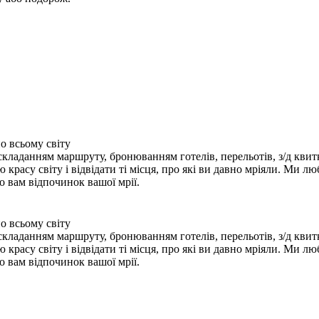
о всьому світу
складанням маршруту, бронюванням готелів, перельотів, з/д квиткі
красу світу і відвідати ті місця, про які ви давно мріяли. Ми л
о вам відпочинок вашої мрії.
о всьому світу
складанням маршруту, бронюванням готелів, перельотів, з/д квиткі
красу світу і відвідати ті місця, про які ви давно мріяли. Ми л
о вам відпочинок вашої мрії.