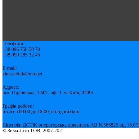
Телефони:
+38 096 758 50 70
+38 099 285 32 45
E-mail:
zima-letotk@ukr.net
Адреса:
вул. Горлівська, 124/1, оф. 3, м. Київ, 02091
Графік роботи:
пн-пт з 09:00 до 18:00; сб-нд вихідні
Ліцензія: ДСТіК операторська діяльність АВ №566825 від 15.07.
© Зима-Літо ТОВ, 2007-2021